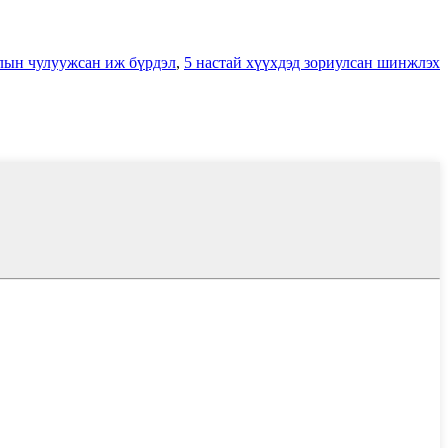
лын чулуужсан иж бүрдэл
,
5 настай хүүхдэд зориулсан шинжлэх