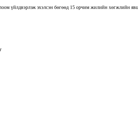
оглоом үйлдвэрлэж эхэлсэн бөгөөд 15 орчим жилийн хөгжлийн явц
г