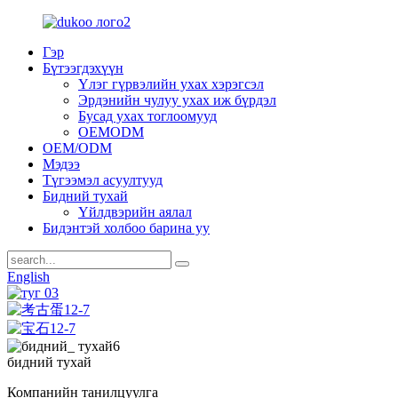
Гэр
Бүтээгдэхүүн
Үлэг гүрвэлийн ухах хэрэгсэл
Эрдэнийн чулуу ухах иж бүрдэл
Бусад ухах тоглоомууд
OEMODM
OEM/ODM
Мэдээ
Түгээмэл асуултууд
Бидний тухай
Үйлдвэрийн аялал
Бидэнтэй холбоо барина уу
English
бидний тухай
Компанийн танилцуулга