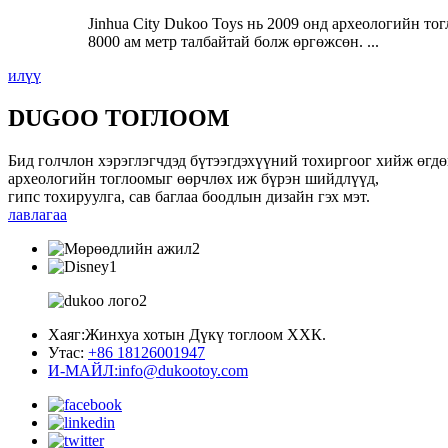
Jinhua City Dukoo Toys нь 2009 онд археологийн т
8000 ам метр талбайтай болж өргөжсөн. ...
илүү
DUGOO ТОГЛООМ
Бид голчлон хэрэглэгчдэд бүтээгдэхүүний тохиргоог хийж өгдө
археологийн тоглоомыг өөрчлөх иж бүрэн шийдлүүд,
гипс тохируулга, сав баглаа боодлын дизайн гэх мэт.
лавлагаа
Хаяг:
Жинхуа хотын Дүкү тоглоом ХХК.
Утас:
+86 18126001947
И-МАЙЛ:
info@dukootoy.com