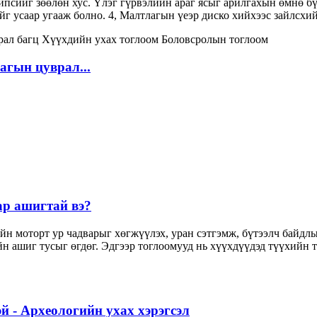
гипсийг зөөлөн хус. Үлэг гүрвэлийн араг ясыг арилгахын өмнө бү
г усаар угааж болно. 4, Малтлагын үеэр диско хийхээс зайлсхий
гын цуврал...
ар ашигтай вэ?
йн моторт ур чадварыг хөгжүүлэх, уран сэтгэмж, бүтээлч байдл
н ашиг тусыг өгдөг. Эдгээр тоглоомууд нь хүүхдүүдэд түүхийн т
й - Археологийн ухах хэрэгсэл