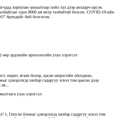
гчдад зориулан захиалгаар хийх тал дээр анхаарч ирсэн.
талбайгаас одоо 8000 ам метр талбайтай болсон. COVID-19-ийн
O” брэндийг бий болгосон.
ист, пирит, ягаан болор, цасан ширхгийн обсидиан,
окыг цэвэрлэхэд хялбар гадаргуу эсвэл том цаасан дээр
ав...
? 1, Гипсэн блокыг цэвэрлэхэд хялбар гадаргуу эсвэл том