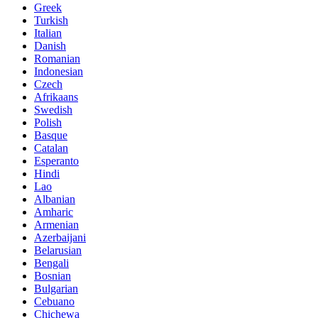
Greek
Turkish
Italian
Danish
Romanian
Indonesian
Czech
Afrikaans
Swedish
Polish
Basque
Catalan
Esperanto
Hindi
Lao
Albanian
Amharic
Armenian
Azerbaijani
Belarusian
Bengali
Bosnian
Bulgarian
Cebuano
Chichewa