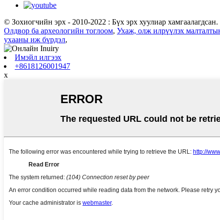
© Зохиогчийн эрх - 2010-2022 : Бүх эрх хуулиар хамгаалагдсан.
Олдвор ба археологийн тоглоом
,
Ухаж, олж илрүүлэх малталты
ухааны иж бүрдэл
,
Имэйл илгээх
+8618126001947
x