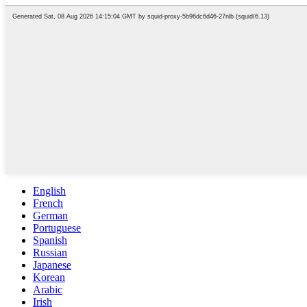
English
French
German
Portuguese
Spanish
Russian
Japanese
Korean
Arabic
Irish