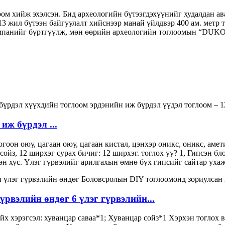
ом хийж эхэлсэн. Бид археологийн бүтээгдэхүүнийг худалдан ава
13 жил бүтээн байгуулалт хийснээр манай үйлдвэр 400 ам. метр 
мпанийг бүртгүүлж, мөн өөрийн археологийн тоглоомын “DUKO
иж бүрдэл ...
оон оюу, цагаан оюу, цагаан кистал, цэнхэр оникс, оникс, амет
сойз, 12 ширхэг сурах бичиг: 12 ширхэг. тоглох уу? 1, Гипсэн бл
өн хус. Үлэг гүрвэлийг арилгахын өмнө бүх гипсийг сайтар ухаж 
рвэлийн өндөг 6 үлэг гүрвэлийн...
х хэрэгсэл: хуванцар саваа*1; Хуванцар сойз*1 Хэрхэн тоглох вэ