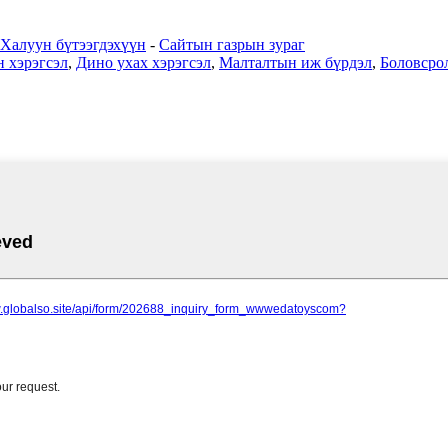
Халуун бүтээгдэхүүн
-
Сайтын газрын зураг
н хэрэгсэл
,
Дино ухах хэрэгсэл
,
Малталтын иж бүрдэл
,
Боловсро