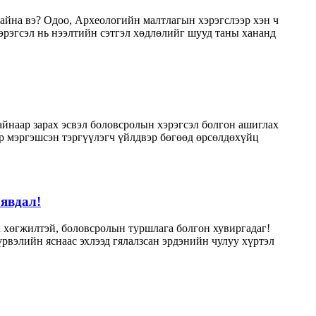
айна вэ? Одоо, Археологийн малтлагын хэрэгслээр хэн ч
эрэгсэл нь нээлтийн сэтгэл хөдлөлийг шууд таны хананд
лайнаар зарах эсвэл боловсролын хэрэгсэл болгон ашиглах
р мэргэшсэн тэргүүлэгч үйлдвэр бөгөөд өрсөлдөхүйц
 явдал!
аа хөгжилтэй, боловсролын туршлага болгон хувиргадаг!
рвэлийн яснаас эхлээд гялалзсан эрдэнийн чулуу хүртэл