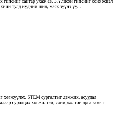
х гипсийг сайтар ухаж ав. 3,Үлдсэн гипсийг сойз эсвэл
хийн тулд нүдний шил, маск зүүнэ үү...
ыг хөгжүүлэх, STEM сургалтыг дэмжих, асуудал
алаар суралцах хөгжилтэй, сонирхолтой арга замыг