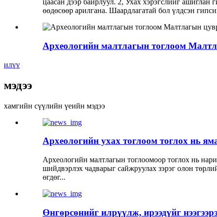
цаасан дээр байрлуул. 2, Ухах хэрэгслийг ашиглан 
өөдөсөөр арилгана. Шаардлагатай бол үлдсэн гипсий
Археологийн малтлагын тоглоом Малтла
илүү
мэдээ
хамгийн сүүлийн үеийн мэдээ
Археологийн ухах тоглоом тоглох нь ям
Археологийн малтлагын тоглоомоор тоглох нь нари
шийдвэрлэх чадварыг сайжруулах зэрэг олон төрлий
өгдөг...
Өнгөрсөнийг илрүүлж, ирээдүйг нээгээрэ