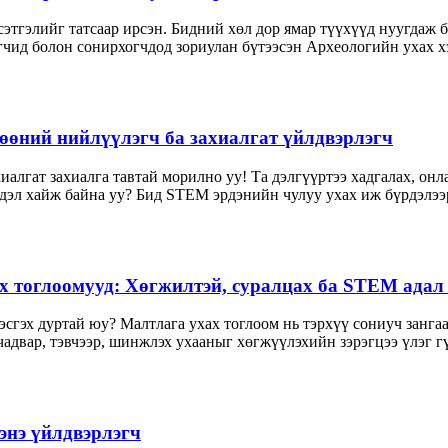
тгэлийг татсаар ирсэн. Бидний хөл дор ямар түүхүүд нуугдаж б
чид болон сонирхогчдод зориулан бүтээсэн Археологийн ухах х
өөний нийлүүлэгч ба захиалгат үйлдвэрлэгч
иалгат захиалга тавтай морилно уу! Та дэлгүүртээ хадгалах, он
дэл хайж байна уу? Бид STEM эрдэнийн чулуу ухах иж бүрдэлээ
х тоглоомууд: Хөгжилтэй, суралцах ба STEM адал
 эсгэх дуртай юу? Малтлага ухах тоглоом нь тэрхүү сониуч занг
адвар, тэвчээр, шинжлэх ухааныг хөгжүүлэхийн зэрэгцээ үлэг гү
энэ үйлдвэрлэгч