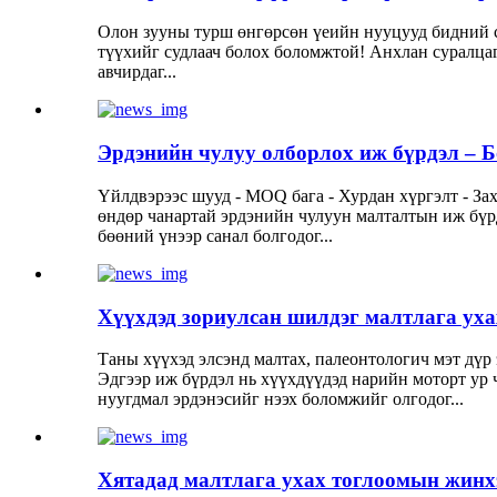
Олон зууны турш өнгөрсөн үеийн нууцууд бидний сэ
түүхийг судлаач болох боломжтой! Анхлан суралцаг
авчирдаг...
Эрдэнийн чулуу олборлох иж бүрдэл – Б
Үйлдвэрээс шууд - MOQ бага - Хурдан хүргэлт - Зах
өндөр чанартай эрдэнийн чулуун малталтын иж бүр
бөөний үнээр санал болгодог...
Хүүхдэд зориулсан шилдэг малтлага уха
Таны хүүхэд элсэнд малтах, палеонтологич мэт дүр
Эдгээр иж бүрдэл нь хүүхдүүдэд нарийн моторт ур ч
нуугдмал эрдэнэсийг нээх боломжийг олгодог...
Хятадад малтлага ухах тоглоомын жинх