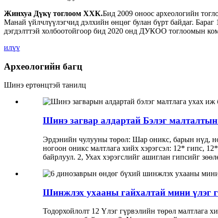
Жинхуа Дүкү тоглоом ХХК.
Бид 2009 оноос археологийн тогло
Манай үйлчлүүлэгчид дэлхийн өнцөг булан бүрт байдаг. Бараг 
дэгдэлттэй холбоотойгоор бид 2020 онд ДУКОО тоглоомын ко
илүү
Археологийн багц
Шинэ ертөнцтэй танилц
Шинэ загвар алдартай Бэлэг малталтын 
Эрдэнийн чулууны төрөл: Шар оникс, барын нүд, ног
ногоон оникс малтлага хийх хэрэгсэл: 12* гипс, 12*
байрлуул. 2, Ухах хэрэгслийг ашиглан гипсийг зөөл
Шинжлэх ухааны гайхалтай мини үлэг гү
Тодорхойлолт 12 Үлэг гүрвэлийн төрөл малтлага хий